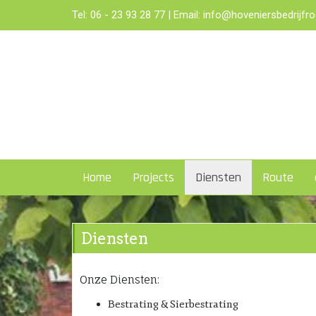
Tel:
06 - 23 93 28 77
| Email:
info@hoveniersbedrijfro
Home
Projects
Diensten
Route
Diensten
Onze Diensten:
Bestrating & Sierbestrating