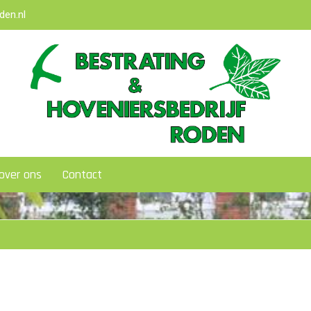
den.nl
over ons
Contact