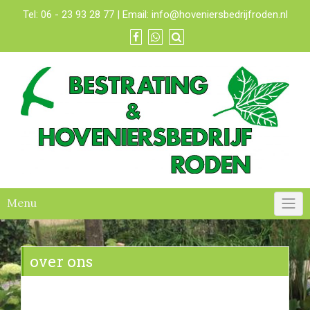
Tel:
06 - 23 93 28 77
| Email:
info@hoveniersbedrijfroden.nl
Menu
over ons